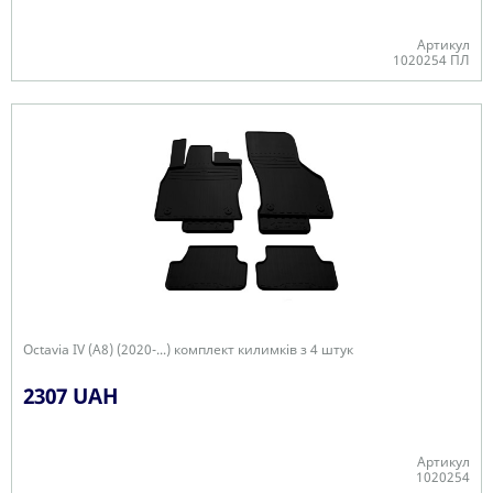
Артикул
1020254 ПЛ
Є в наявності
Octavia IV (A8) (2020-...) комплект килимків з 4 штук
2307 UAH
Артикул
1020254