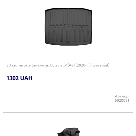
3D килимок в багажник Octavia IV (A8) (2020-...) (universal)
1302 UAH
Артикул
6020091
-