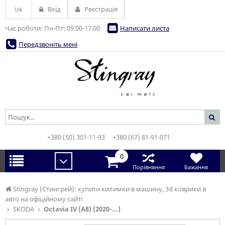
Вхід
Реєстрація
UA
Час роботи: Пн-Пт: 09.00-17.00
Написати листа
Передзвоніть мені
+380 (50) 301-11-93
+380 (67) 81-91-071
0
Порівняння
Бажання
Stingray (Стингрей): купити килимки в машину, 3d коврики в
авто на офіційному сайті
SKODA
Octavia IV (A8) (2020-...)