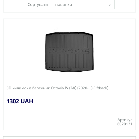
Сортувати
новинки
3D килимок в багажник Octavia IV (A8) (2020-...) (liftback)
1302 UAH
Артикул
6020121
-