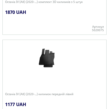
Octavia IV (A8) (2020-...) комплект 3D килимків з 5 штук
1870 UAH
Артикул
5020075
+
Octavia IV (A8) (2020-...) килимок передній лівий
1177 UAH