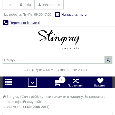
Вхід
Реєстрація
UA
Час роботи: Пн-Пт: 09.00-17.00
Написати листа
Передзвоніть мені
+380 (67) 81-91-071
+380 (50) 301-11-93
0
Порівняння
Бажання
Stingray (Стингрей): купити килимки в машину, 3d коврики в
авто на офіційному сайті
VOLVO
XC60 (2008-2017)