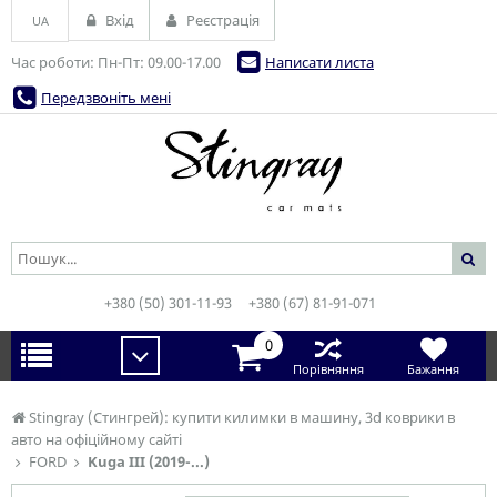
Вхід
Реєстрація
UA
Час роботи: Пн-Пт: 09.00-17.00
Написати листа
Передзвоніть мені
+380 (50) 301-11-93
+380 (67) 81-91-071
0
Порівняння
Бажання
Stingray (Стингрей): купити килимки в машину, 3d коврики в
авто на офіційному сайті
FORD
Kuga III (2019-...)