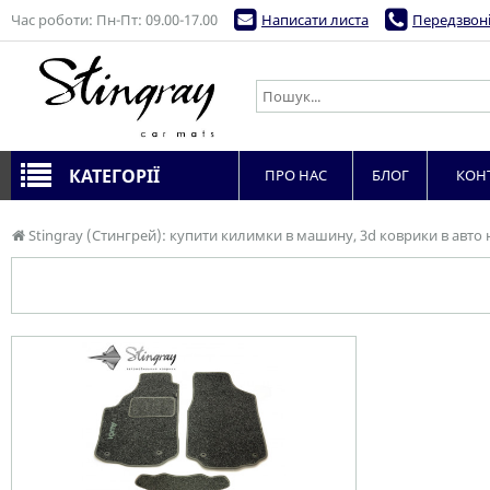
Час роботи: Пн-Пт: 09.00-17.00
Написати листа
Передзвоні
КАТЕГОРІЇ
ПРО НАС
БЛОГ
КОН
Stingray (Стингрей): купити килимки в машину, 3d коврики в авто 