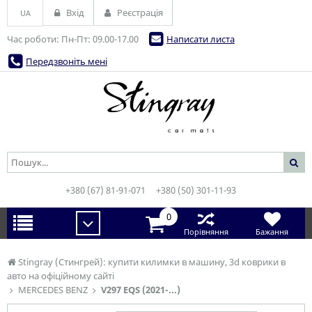
Вхід
Реєстрація
UA
Час роботи: Пн-Пт: 09.00-17.00
Написати листа
Передзвоніть мені
+380 (67) 81-91-071
+380 (50) 301-11-93
0
Порівняння
Бажання
Stingray (Стингрей): купити килимки в машину, 3d коврики в
авто на офіційному сайті
MERCEDES BENZ
V297 EQS (2021-...)