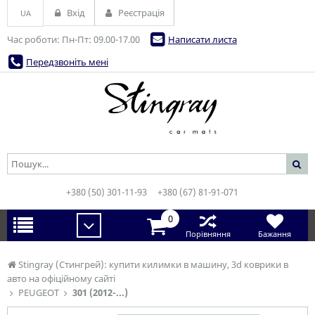
Вхід
Реєстрація
UA
Час роботи: Пн-Пт: 09.00-17.00
Написати листа
Передзвоніть мені
+380 (50) 301-11-93
+380 (67) 81-91-071
0
Порівняння
Бажання
Stingray (Стингрей): купити килимки в машину, 3d коврики в
авто на офіційному сайті
PEUGEOT
301 (2012-...)