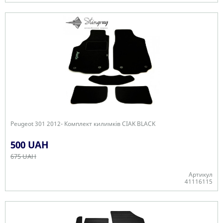
В наявності
Peugeot 301 2012- Комплект килимків CIAK BLACK
500 UAH
675 UAH
Артикул
41116115
В наявності