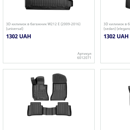
3D килимок в багажник W212 E (2009-2016)
3D килимок в б
(universal)
(sedan) (elegan
1302 UAH
1302 UAH
Артикул
6012071
-
-