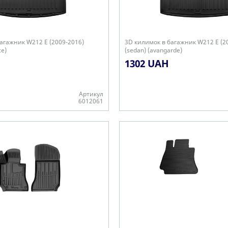
агажник W212 E (2009-2016)
3D килимок в багажник W212 E (2
ce)
(sedan) (avangarde)
1302 UAH
Артикул
6012061
-