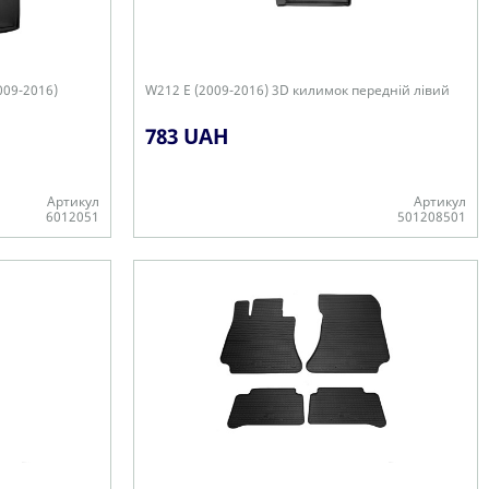
009-2016)
W212 E (2009-2016) 3D килимок передній лівий
783 UAH
Артикул
Артикул
6012051
501208501
-