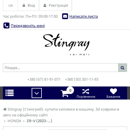
Вхід
Реєстрація
UA
Час роботи: Пн-Пт: 09.00-17.00
Написати листа
Передзвоніть мені
+380 (67) 81-91-071
+380 (50) 301-11-93
0
Порівняння
Бажання
Stingray (Стингрей): купити килимки в машину, 3d коврики в
авто на офіційному сайті
HONDA
ZR-V (2023-...)