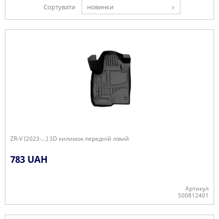
Сортувати
новинки
ZR-V (2023-...) 3D килимок передній лівий
783 UAH
Артикул
500812401
Є в наявності