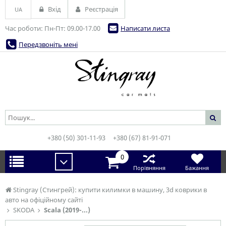
Вхід
Реєстрація
UA
Час роботи: Пн-Пт: 09.00-17.00
Написати листа
Передзвоніть мені
+380 (50) 301-11-93
+380 (67) 81-91-071
0
Порівняння
Бажання
Stingray (Стингрей): купити килимки в машину, 3d коврики в
авто на офіційному сайті
SKODA
Scala (2019-...)