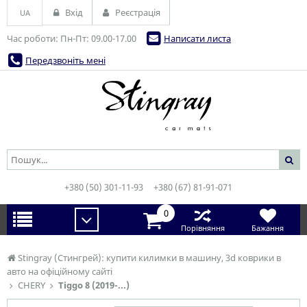
Вхід
Реєстрація
UA
Час роботи: Пн-Пт: 09.00-17.00
Написати листа
Передзвоніть мені
+380 (50) 301-11-93
+380 (67) 81-91-071
0
Порівняння
Бажання
Stingray (Стингрей): купити килимки в машину, 3d коврики в
авто на офіційному сайті
CHERY
Tiggo 8 (2019-...)