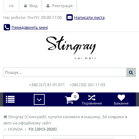
Вхід
Реєстрація
UA
Час роботи: Пн-Пт: 09.00-17.00
Написати листа
Передзвоніть мені
+380 (67) 81-91-071
+380 (50) 301-11-93
0
Порівняння
Бажання
Stingray (Стингрей): купити килимки в машину, 3d коврики в
авто на офіційному сайті
HONDA
Fit (2013-2020)