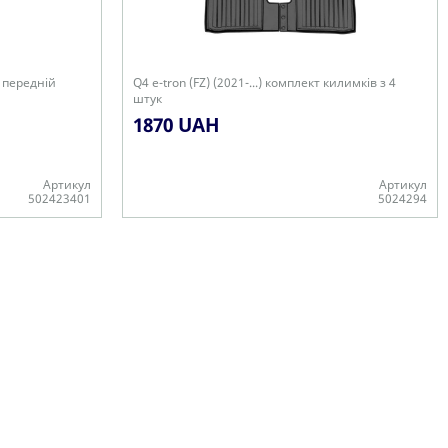
к передній
Q4 e-tron (FZ) (2021-...) комплект килимків з 4
штук
1870 UAH
Артикул
Артикул
502423401
5024294
Є в наявності