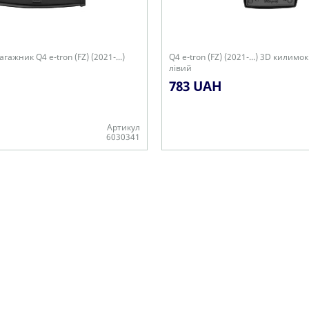
гажник Q4 e-tron (FZ) (2021-...)
Q4 e-tron (FZ) (2021-...) 3D килимо
лівий
783 UAH
Артикул
6030341
Є в наявності