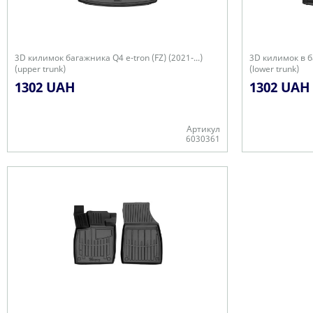
3D килимок багажника Q4 e-tron (FZ) (2021-...)
3D килимок в ба
(upper trunk)
(lower trunk)
1302 UAH
1302 UAH
Артикул
6030361
Є в наявності
Є в наявності