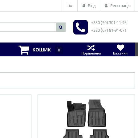
Вхід
Реєстрація
UA
+380 (50) 301-11-93
+380 (67) 81-91-071
КОШИК
0
Порівняння
Бажання