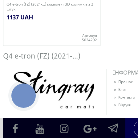
Q4 e-tron (FZ) (2021-...) комплект 3D килимків з 2
штук
1137 UAH
Артикул
5024292
Є в наявності
Q4 e-tron (FZ) (2021-...)
ІНФОРМ
Про нас
Блог
КНОПКА
Контакти
ЗВ'ЯЗКУ
Відгуки