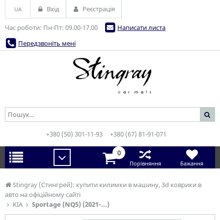
Вхід
Реєстрація
UA
Час роботи: Пн-Пт: 09.00-17.00
Написати листа
Передзвоніть мені
+380 (50) 301-11-93
+380 (67) 81-91-071
0
Порівняння
Бажання
Stingray (Стингрей): купити килимки в машину, 3d коврики в
авто на офіційному сайті
KIA
Sportage (NQ5) (2021-...)