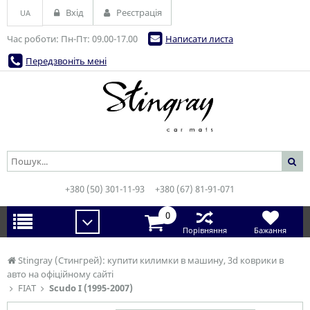
Вхід
Реєстрація
UA
Час роботи: Пн-Пт: 09.00-17.00
Написати листа
Передзвоніть мені
+380 (50) 301-11-93
+380 (67) 81-91-071
0
Порівняння
Бажання
Stingray (Стингрей): купити килимки в машину, 3d коврики в
авто на офіційному сайті
FIAT
Scudo I (1995-2007)