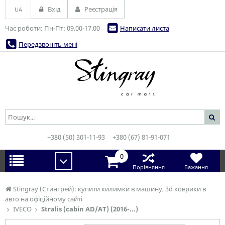
Вхід
Реєстрація
UA
Час роботи: Пн-Пт: 09.00-17.00
Написати листа
Передзвоніть мені
+380 (50) 301-11-93
+380 (67) 81-91-071
0
Порівняння
Бажання
Stingray (Стингрей): купити килимки в машину, 3d коврики в
авто на офіційному сайті
IVECO
Stralis (cabin AD/AT) (2016-...)