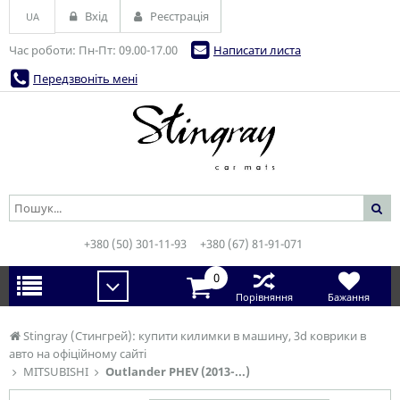
Вхід
Реєстрація
UA
Час роботи: Пн-Пт: 09.00-17.00
Написати листа
Передзвоніть мені
+380 (50) 301-11-93
+380 (67) 81-91-071
0
Порівняння
Бажання
Stingray (Стингрей): купити килимки в машину, 3d коврики в
авто на офіційному сайті
MITSUBISHI
Outlander PHEV (2013-...)