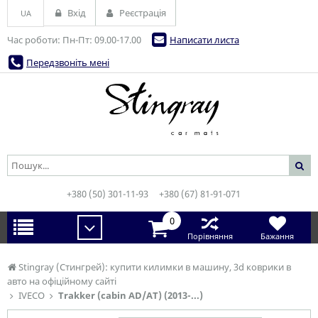
Вхід
Реєстрація
UA
Час роботи: Пн-Пт: 09.00-17.00
Написати листа
Передзвоніть мені
+380 (50) 301-11-93
+380 (67) 81-91-071
0
Порівняння
Бажання
Stingray (Стингрей): купити килимки в машину, 3d коврики в
авто на офіційному сайті
IVECO
Trakker (cabin AD/AT) (2013-...)