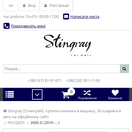
Вхід
Реєстрація
UA
Час роботи: Пн-Пт: 09.00-17.00
Написати листа
Передзвоніть мені
+380 (67) 81-91-071
+380 (50) 301-11-93
0
Порівняння
Бажання
Stingray (Стингрей): купити килимки в машину, 3d коврики в
авто на офіційному сайті
PEUGEOT
2008 II (2019-...)