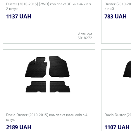
Duster (2010-2015) (2WD) комплект 3D килимків з
Duster (2010-2
2 штук
лівий
1137 UAH
783 UAH
Артикул
5018272
+
-
Dacia Duster (2010-2015) комплект килимків з 4
Dacia Duster (
штук
2189 UAH
1107 UAH