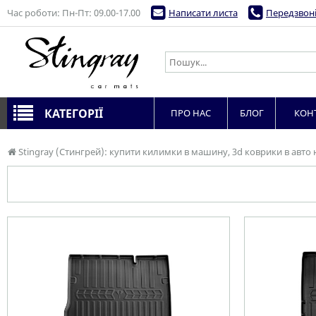
Час роботи: Пн-Пт: 09.00-17.00
Написати листа
Передзвоні
КАТЕГОРІЇ
ПРО НАС
БЛОГ
КОН
Stingray (Стингрей): купити килимки в машину, 3d коврики в авто 