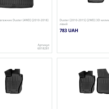
агажник Duster (4WD) (2010-2018)
Duster (2010-2015) (2WD) 3D кили
лівий
783 UAH
Артикул
6018281
-