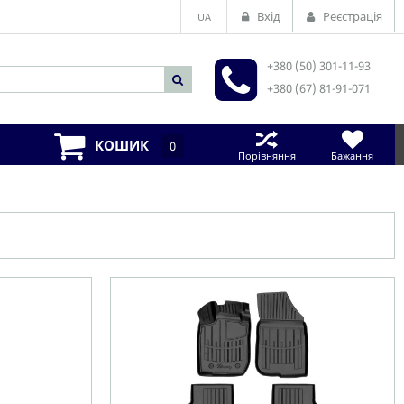
Вхід
Реєстрація
UA
+380 (50) 301-11-93
+380 (67) 81-91-071
КОШИК
0
Порівняння
Бажання