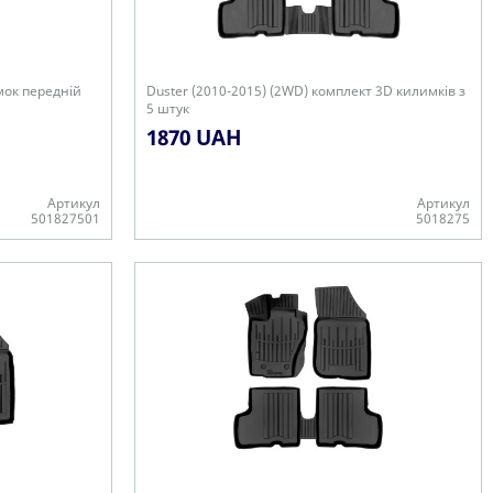
мок передній
Duster (2010-2015) (2WD) комплект 3D килимків з
5 штук
1870 UAH
Артикул
Артикул
501827501
5018275
+