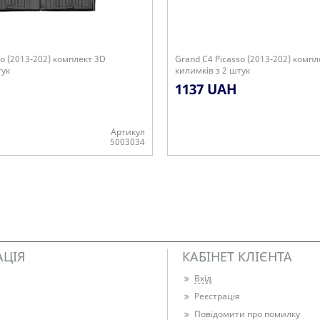
so (2013-202) комплект 3D
Grand C4 Picasso (2013-202) компл
тук
килимків з 2 штук
1137 UAH
Артикул
5003034
Є в наявності
АЦІЯ
КАБІНЕТ КЛІЄНТА
Вхід
Реєстрація
Повідомити про помилку