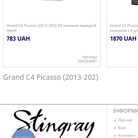
Grand C4 Picasso (2013-202) 3D килимок передній
Grand C4 Picas
лівий
килимків з 4 ш
783 UAH
1870 UAH
Артикул
500303401
Є в наявності
Є в наявності
Grand C4 Picasso (2013-202)
ІНФОРМ
Про нас
Блог
Контакти