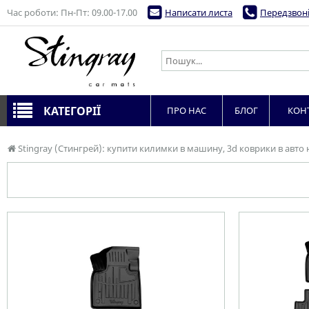
Час роботи: Пн-Пт: 09.00-17.00
Написати листа
Передзвоні
КАТЕГОРІЇ
ПРО НАС
БЛОГ
КОН
Stingray (Стингрей): купити килимки в машину, 3d коврики в авто 