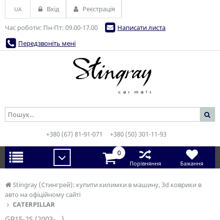
Вхід
Реєстрація
UA
Час роботи: Пн-Пт: 09.00-17.00
Написати листа
Передзвоніть мені
+380 (67) 81-91-071
+380 (50) 301-11-93
0
Порівняння
Бажання
Stingray (Стингрей): купити килимки в машину, 3d коврики в
авто на офіційному сайті
CATERPILLAR
GP15-25 (2003-...)