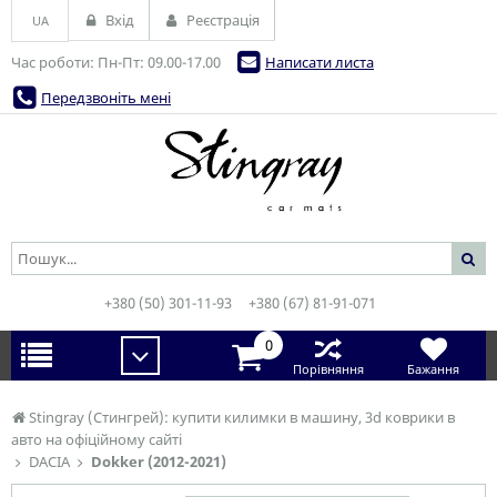
Вхід
Реєстрація
UA
Час роботи: Пн-Пт: 09.00-17.00
Написати листа
Передзвоніть мені
+380 (50) 301-11-93
+380 (67) 81-91-071
0
Порівняння
Бажання
Stingray (Стингрей): купити килимки в машину, 3d коврики в
авто на офіційному сайті
DACIA
Dokker (2012-2021)