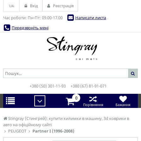
Вхід
Реєстрація
UA
Час роботи: Пн-Пт: 09.00-17.00
Написати листа
Передзвоніть мені
+380 (50) 301-11-93
+380 (67) 81-91-071
0
Порівняння
Бажання
Stingray (Стингрей): купити килимки в машину, 3d коврики в
авто на офіційному сайті
PEUGEOT
Partner I (1996-2008)