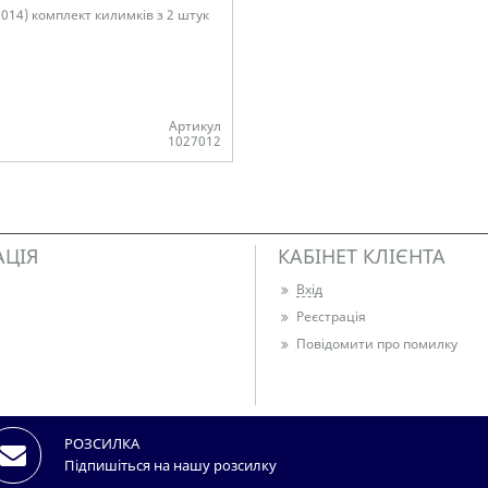
2014) комплект килимків з 2 штук
Артикул
1027012
ості
АЦІЯ
КАБІНЕТ КЛІЄНТА
Вхід
Реєстрація
Повідомити про помилку
РОЗСИЛКА
Підпишіться на нашу розсилку