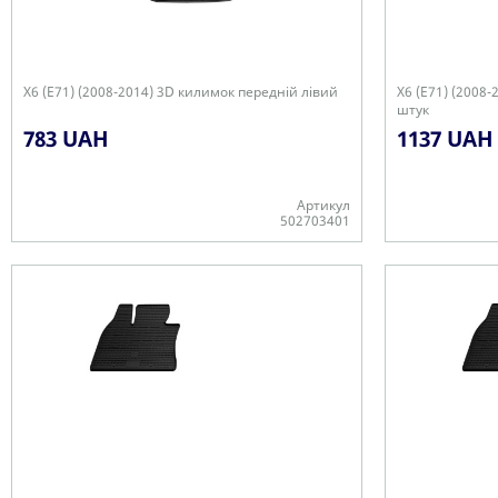
X6 (E71) (2008-2014) 3D килимок передній лівий
X6 (E71) (2008-
штук
783 UAH
1137 UAH
Артикул
502703401
-
+