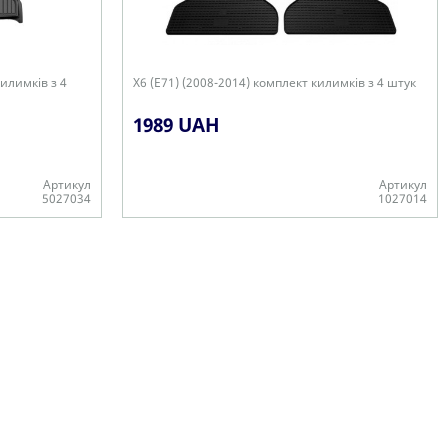
килимків з 4
X6 (E71) (2008-2014) комплект килимків з 4 штук
1989 UAH
Артикул
Артикул
5027034
1027014
В наявності