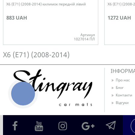
X6 (E71) (2008-2014) килимок передній лівий
X6 (E71) (2008-
883 UAH
1272 UAH
Артикул
1027014 ПЛ
Немає в наявності
Немає в наявн
X6 (E71) (2008-2014)
ІНФОРМ
Про нас
Блог
КНОПКА
Контакти
ЗВ'ЯЗКУ
Відгуки