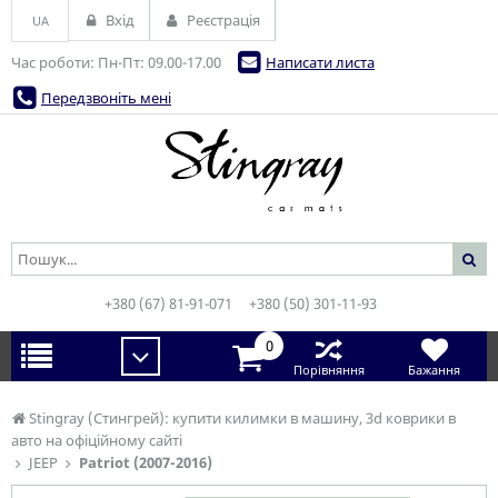
Вхід
Реєстрація
UA
Час роботи: Пн-Пт: 09.00-17.00
Написати листа
Передзвоніть мені
+380 (67) 81-91-071
+380 (50) 301-11-93
0
Порівняння
Бажання
Stingray (Стингрей): купити килимки в машину, 3d коврики в
авто на офіційному сайті
JEEP
Patriot (2007-2016)