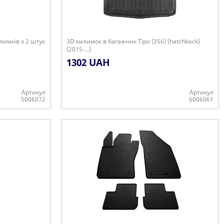
илимків з 2 штук
3D килимок в багажник Tipo (356) (hatchback)
(2015-...)
1302 UAH
Артикул
Артикул
5006072
6006061
Є в наявності