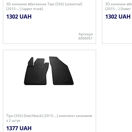
3D килимок вбагажник Tipo (356) (universal)
3D килимок вбаг
(2015-...) (upper trunk)
(2015-...) (lower
1302 UAH
1302 UAH
Артикул
6006051
Є в наявності
Є в наявності
Tipo (356) (hatchback) (2015-...) комплект килимків
з 2 штук
1377 UAH