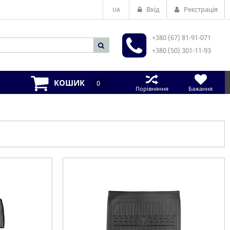
Вхід
Реєстрація
UA
+380 (67) 81-91-071
+380 (50) 301-11-93
КОШИК
0
Порівняння
Бажання