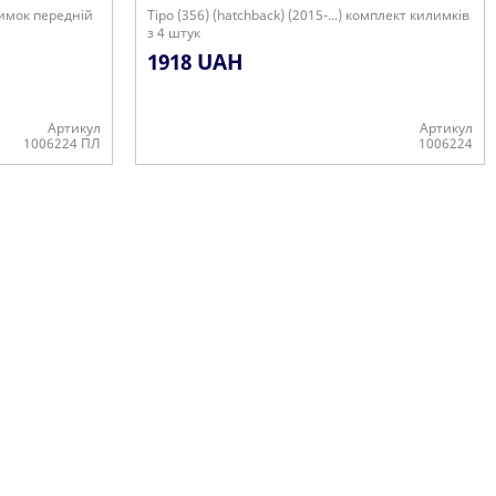
илимок передній
Tipo (356) (hatchback) (2015-...) комплект килимків
з 4 штук
1918 UAH
Артикул
Артикул
1006224 ПЛ
1006224
Є в наявності