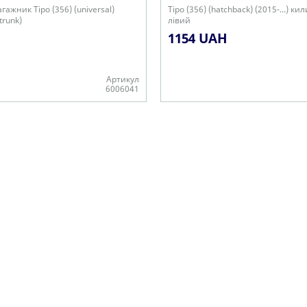
ажник Tipo (356) (universal)
Tipo (356) (hatchback) (2015-...) к
 trunk)
лівий
1154 UAH
Артикул
6006041
Є в наявності