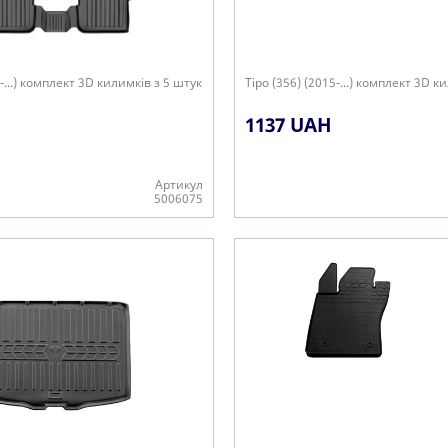
5-...) комплект 3D килимків з 5 штук
Tipo (356) (2015-...) комплект 3D к
1137 UAH
Артикул
5006075
Є в наявності