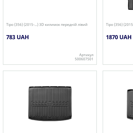
Tipo (356) (2015-...) 3D килимок передній лівий
Tipo (356) (201
783 UAH
1870 UAH
Артикул
500607501
Є в наявності
Є в наявності