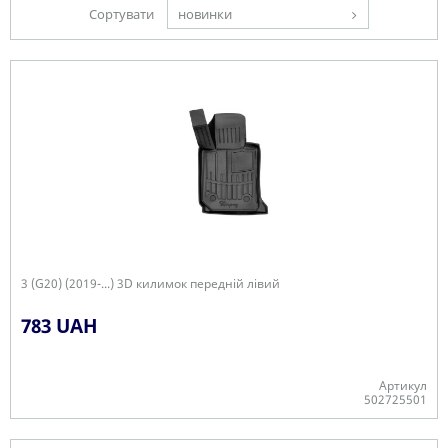
Сортувати
новинки
3 (G20) (2019-...) 3D килимок передній лівий
783 UAH
Артикул
502725501
Є в наявності