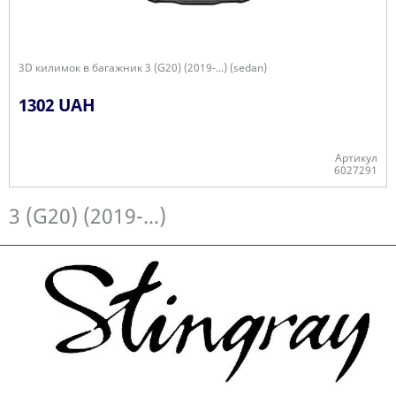
3D килимок в багажник 3 (G20) (2019-...) (sedan)
1302 UAH
Артикул
6027291
Є в наявності
3 (G20) (2019-...)