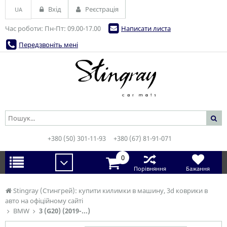
Вхід
Реєстрація
UA
Час роботи: Пн-Пт: 09.00-17.00
Написати листа
Передзвоніть мені
+380 (50) 301-11-93
+380 (67) 81-91-071
0
Порівняння
Бажання
Stingray (Стингрей): купити килимки в машину, 3d коврики в
авто на офіційному сайті
BMW
3 (G20) (2019-...)