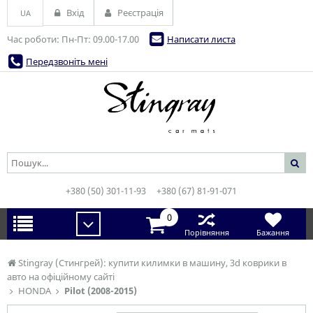
Вхід
Реєстрація
UA
Час роботи: Пн-Пт: 09.00-17.00
Написати листа
Передзвоніть мені
+380 (50) 301-11-93
+380 (67) 81-91-071
0
Порівняння
Бажання
Stingray (Стингрей): купити килимки в машину, 3d коврики в
авто на офіційному сайті
HONDA
Pilot (2008-2015)