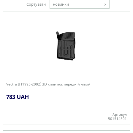
Сортувати
новинки
Vectra B (1995-2002) 3D килимок передній лівий
783 UAH
Артикул
501514501
-