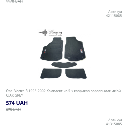
1170 UAH
Артикул
42115085
В наявності
Opel Vectra B 1995-2002 Комплект из 5-х ковриков ворсовыилимківй
CIAK GREY
574 UAH
675 UAH
Артикул
41315085