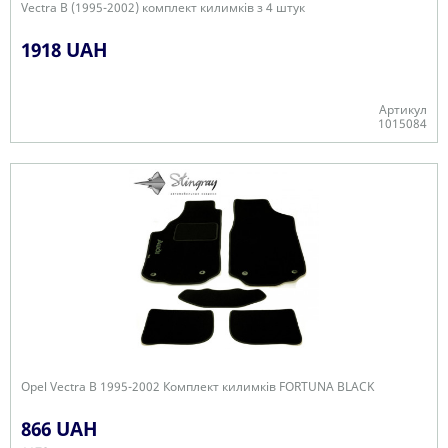
Vectra B (1995-2002) комплект килимків з 4 штук
1918 UAH
Артикул
1015084
В наявності
Opel Vectra B 1995-2002 Комплект килимків FORTUNA BLACK
866 UAH