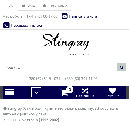
Вхід
Реєстрація
UA
Час роботи: Пн-Пт: 09.00-17.00
Написати листа
Передзвоніть мені
+380 (67) 81-91-071
+380 (50) 301-11-93
0
Порівняння
Бажання
Stingray (Стингрей): купити килимки в машину, 3d коврики в
авто на офіційному сайті
OPEL
Vectra B (1995-2002)