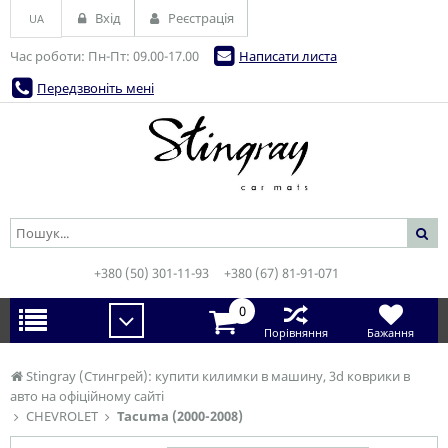
Вхід
Реєстрація
UA
Час роботи: Пн-Пт: 09.00-17.00
Написати листа
Передзвоніть мені
+380 (50) 301-11-93
+380 (67) 81-91-071
0
Порівняння
Бажання
Stingray (Стингрей): купити килимки в машину, 3d коврики в
авто на офіційному сайті
CHEVROLET
Tacuma (2000-2008)