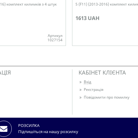
016) комплект килимків з 4 штук
5 (F11) (2013-2016) комплект кили
1613 UAH
Артикул
1027154
Немає в наявності
АЦІЯ
КАБІНЕТ КЛІЄНТА
Вхід
Реєстрація
Повідомити про помилку
РОЗСИЛКА
Підпишіться на нашу розсилку