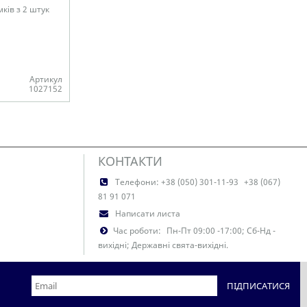
мків з 2 штук
Артикул
1027152
КОНТАКТИ
Телефони:
+38 (050) 301-11-93
+38 (067)
81 91 071
Написати листа
Час роботи:
Пн-Пт 09:00 -17:00; Сб-Нд -
вихідні; Державні свята-вихідні.