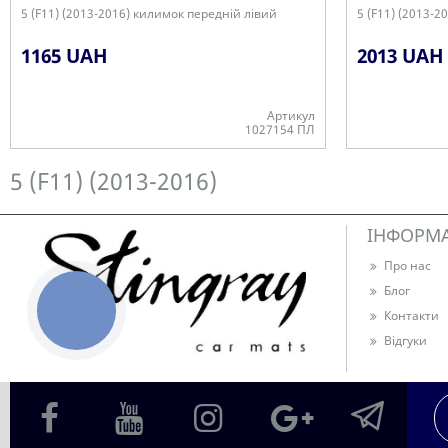
5 (F11) (2013-2016) килимок передній лівий
5 (F11) (2013-2
1165 UAH
2013 UAH
Артикул
1027154 ПЛ
В наявності
В наявності
5 (F11) (2013-2016)
ІНФОРМ
Про нас
Блог
КНОПКА
Контакти
ЗВ'ЯЗКУ
Відгуки