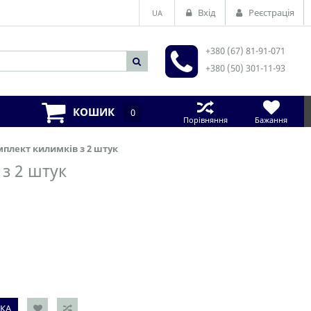
Вхід
Реєстрація
UA
+380 (67) 81-91-071
+380 (50) 301-11-93
КОШИК
0
Порівняння
Бажання
омплект килимків з 2 штук
 з 2 штук
КА