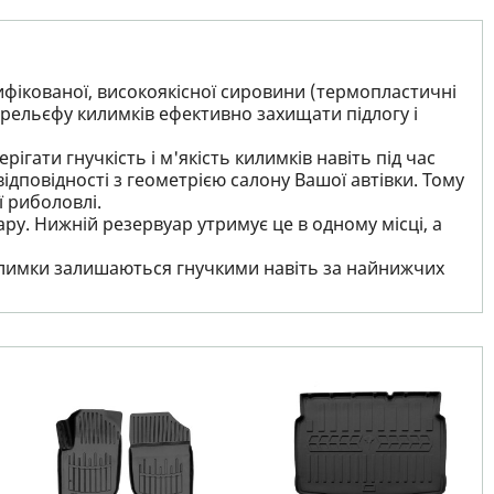
ифікованої, високоякісної сировини (термопластичні
рельєфу килимків ефективно захищати підлогу і
ігати гнучкість і м'якість килимків навіть під час
ідповідності з геометрією салону Вашої автівки. Тому
ї риболовлі.
ру. Нижній резервуар утримує це в одному місці, а
 килимки залишаються гнучкими навіть за найнижчих