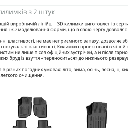
килимків з 2 штук
ашій виробничій лінійці – ЗD килимки виготовлені з серт
ння і ЗD моделювання форми, що в свою чергу дозволяє 
ні властивості, не має неприємного запаху, дозволяє збер
товхувальні властивості. Килимки спроектовані в чіткій в
стим не лише після офіційних зустрічей, а й після гарно
яких бруд із взуття «переноситься» до нижнього резервуа
в різних погодних умовах: літо, зима, осінь, весна, ці
і легкого очищення.