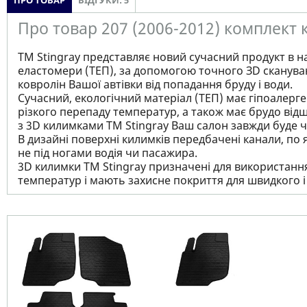
ПРО ТОВАР
ВІДГУКИ: 5
Про товар 207 (2006-2012) комплект 
ТМ Stingray представляє новий сучасний продукт в н
еластомери (ТЕП), за допомогою точного ЗD сканува
ковролін Вашої автівки від попадання бруду і води.
Сучасний, екологічний матеріал (ТЕП) має гіпоалерген
різкого перепаду температур, а також має брудо відш
з 3D килимками TM Stingray Ваш салон завжди буде чи
В дизайні поверхні килимків передбачені канали, по 
не під ногами водія чи пасажира.
3D килимки TM Stingray призначені для використання 
температур і мають захисне покриття для швидкого 