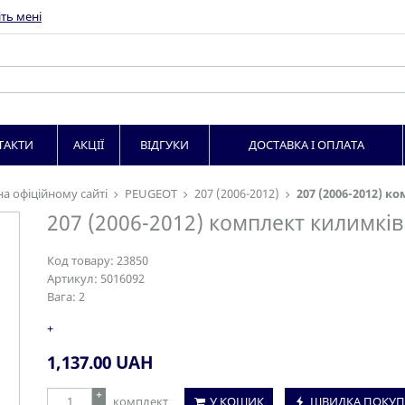
ть мені
ТАКТИ
АКЦІЇ
ВІДГУКИ
ДОСТАВКА І ОПЛАТА
на офіційному сайті
PEUGEOT
207 (2006-2012)
207 (2006-2012) к
207 (2006-2012) комплект килимків
Код товару:
23850
Артикул:
5016092
Вага:
2
+
1,137.00
UAH
+
комплект
У КОШИК
ШВИДКА ПОКУП