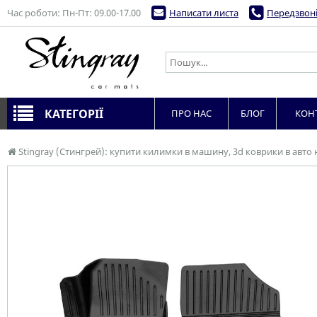
Час роботи: Пн-Пт: 09.00-17.00
Написати листа
Передзвоні
КАТЕГОРІЇ
ПРО НАС
БЛОГ
КОН
Stingray (Стингрей): купити килимки в машину, 3d коврики в авто 