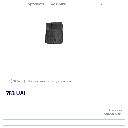
Сортувати
новинки
T2 (2024-...) 3D килимок передній лівий
783 UAH
Артикул
506503401
Є в наявності