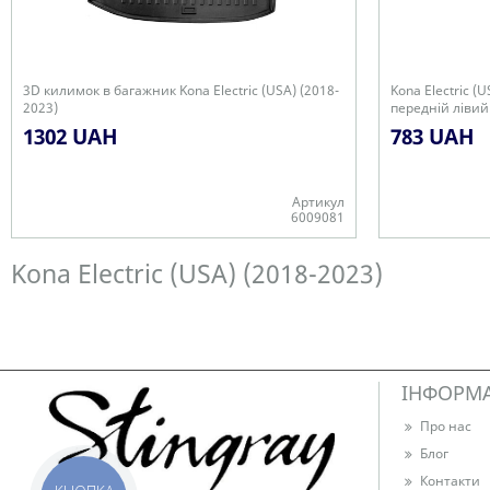
3D килимок в багажник Kona Electric (USA) (2018-
Kona Electric (
2023)
передній лівий
1302 UAH
783 UAH
Артикул
6009081
Є в наявності
Є в наявності
Kona Electric (USA) (2018-2023)
ІНФОРМ
Про нас
Блог
Контакти