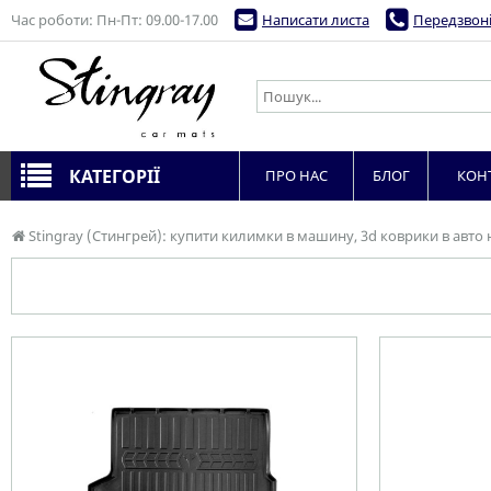
Час роботи: Пн-Пт: 09.00-17.00
Написати листа
Передзвоні
КАТЕГОРІЇ
ПРО НАС
БЛОГ
КОН
Stingray (Стингрей): купити килимки в машину, 3d коврики в авто 