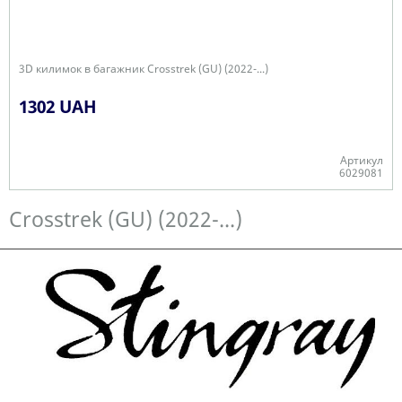
3D килимок в багажник Crosstrek (GU) (2022-...)
1302 UAH
Артикул
6029081
Є в наявності
Crosstrek (GU) (2022-...)