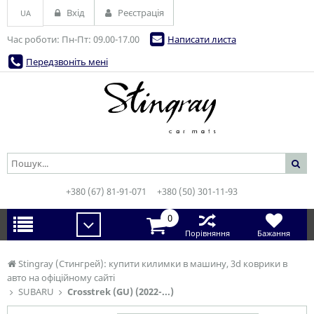
Вхід
Реєстрація
UA
Час роботи: Пн-Пт: 09.00-17.00
Написати листа
Передзвоніть мені
+380 (67) 81-91-071
+380 (50) 301-11-93
0
Порівняння
Бажання
Stingray (Стингрей): купити килимки в машину, 3d коврики в
авто на офіційному сайті
SUBARU
Crosstrek (GU) (2022-...)