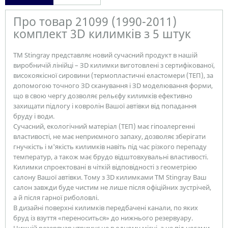
Про товар 21099 (1990-2011)
комплект 3D килимків з 5 штук
ТМ Stingray представляє новий сучасний продукт в нашій
виробничій лінійці – ЗD килимки виготовлені з сертифікованої,
високоякісної сировини (термопластичні еластомери (ТЕП), за
допомогою точного ЗD сканування і ЗD моделювання форми,
що в свою чергу дозволяє рельєфу килимків ефективно
захищати підлогу і ковролін Вашої автівки від попадання
бруду і води.
Сучасний, екологічний матеріал (ТЕП) має гіпоалергенні
властивості, не має неприємного запаху, дозволяє зберігати
гнучкість і м'якість килимків навіть під час різкого перепаду
температур, а також має брудо відштовхувальні властивості.
Килимки спроектовані в чіткій відповідності з геометрією
салону Вашої автівки. Тому з 3D килимками TM Stingray Ваш
салон завжди буде чистим не лише після офіційних зустрічей,
а й після гарної риболовлі.
В дизайні поверхні килимків передбачені канали, по яких
бруд із взуття «переноситься» до нижнього резервуару.