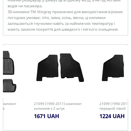
Нижній резервуар утримує це в одному місці, а не під ногами
водія чи пасажира.
3D килимки TM Stingray призначені для використання в різних
погодних умовах: літо, зима, осінь, весна, ці килимки
залишаються гнучкими навіть за найнижчих температур і
мають захисне покриття для швидкого і легкого очищення.
21099 (1990-2011) комплект
21099 (1990-2011) килимок
килимків з 2 штук
передній лівий
1671 UAH
1224 UAH