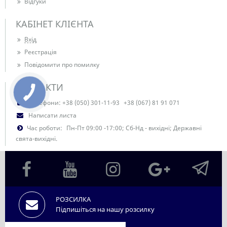
Відгуки
КАБІНЕТ КЛІЄНТА
Вхід
Реєстрація
Повідомити про помилку
КОНТАКТИ
Телефони:
+38 (050) 301-11-93
+38 (067) 81 91 071
Написати листа
Час роботи:
Пн-Пт 09:00 -17:00; Сб-Нд - вихідні; Державні
свята-вихідні.
РОЗСИЛКА
Підпишіться на нашу розсилку