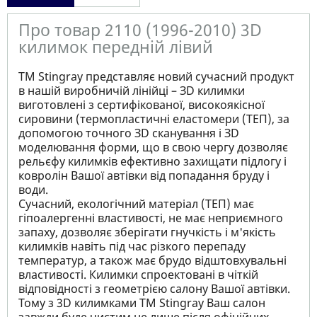
Про товар 2110 (1996-2010) 3D
килимок передній лівий
ТМ Stingray представляє новий сучасний продукт
в нашій виробничій лінійці – ЗD килимки
виготовлені з сертифікованої, високоякісної
сировини (термопластичні еластомери (ТЕП), за
допомогою точного ЗD сканування і ЗD
моделювання форми, що в свою чергу дозволяє
рельєфу килимків ефективно захищати підлогу і
ковролін Вашої автівки від попадання бруду і
води.
Сучасний, екологічний матеріал (ТЕП) має
гіпоалергенні властивості, не має неприємного
запаху, дозволяє зберігати гнучкість і м'якість
килимків навіть під час різкого перепаду
температур, а також має брудо відштовхувальні
властивості. Килимки спроектовані в чіткій
відповідності з геометрією салону Вашої автівки.
Тому з 3D килимками TM Stingray Ваш салон