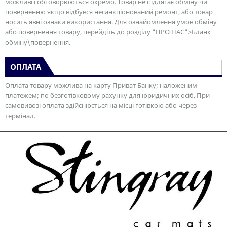
можливі і обговорюються окремо. Товар не підлягає обміну чи
поверненню якщо відбувся несанкціонований ремонт, або товар
носить явні ознаки використання. Для ознайомлення умов обміну
або повернення товару, перейдіть до розділу "ПРО НАС">Бланк
обміну\повернення.
ОПЛАТА
Оплата товару можлива на карту Приват Банку; наложеним
платежем; по безготівковому рахунку для юридичних осіб. При
самовивозі оплата здійснюється на місці готівкою або через
термінал.