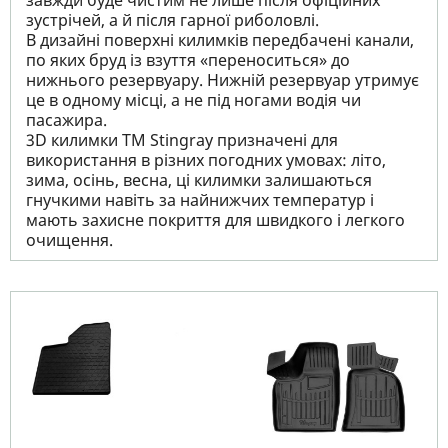
завжди буде чистим не лише після офіційних
зустрічей, а й після гарної риболовлі.
В дизайні поверхні килимків передбачені канали,
по яких бруд із взуття «переноситься» до
нижнього резервуару. Нижній резервуар утримує
це в одному місці, а не під ногами водія чи
пасажира.
3D килимки TM Stingray призначені для
використання в різних погодних умовах: літо,
зима, осінь, весна, ці килимки залишаються
гнучкими навіть за найнижчих температур і
мають захисне покриття для швидкого і легкого
очищення.