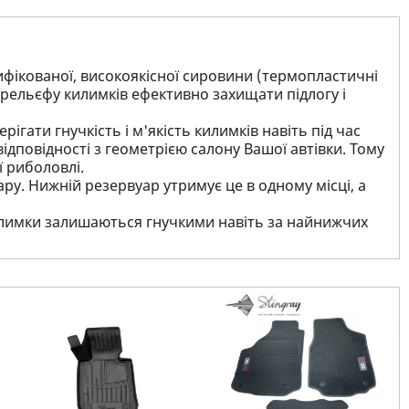
ифікованої, високоякісної сировини (термопластичні
рельєфу килимків ефективно захищати підлогу і
ігати гнучкість і м'якість килимків навіть під час
ідповідності з геометрією салону Вашої автівки. Тому
ї риболовлі.
ру. Нижній резервуар утримує це в одному місці, а
 килимки залишаються гнучкими навіть за найнижчих