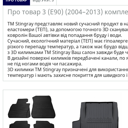
ПРО ТОВАР
ВІДГУКИ: 5
Про товар 3 (E90) (2004–2013) компле
ТМ Stingray представляє новий сучасний продукт в н
еластомери (ТЕП), за допомогою точного ЗD сканува
ковролін Вашої автівки від попадання бруду і води.
Сучасний, екологічний матеріал (ТЕП) має гіпоалерген
різкого перепаду температур, а також має брудо відш
з 3D килимками TM Stingray Ваш салон завжди буде чи
В дизайні поверхні килимків передбачені канали, по 
не під ногами водія чи пасажира.
3D килимки TM Stingray призначені для використання 
температур і мають захисне покриття для швидкого 