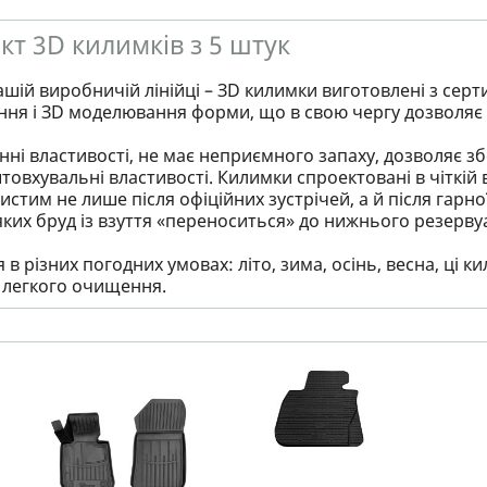
кт 3D килимків з 5 штук
ашій виробничій лінійці – ЗD килимки виготовлені з серт
ння і ЗD моделювання форми, що в свою чергу дозволяє 
ні властивості, не має неприємного запаху, дозволяє збер
товхувальні властивості. Килимки спроектовані в чіткій в
стим не лише після офіційних зустрічей, а й після гарно
яких бруд із взуття «переноситься» до нижнього резервуа
в різних погодних умовах: літо, зима, осінь, весна, ці
і легкого очищення.