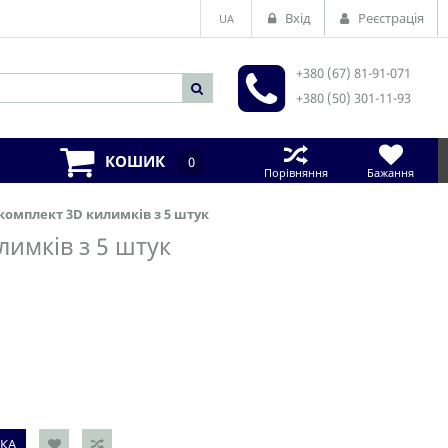
Вхід
Реєстрація
UA
+380 (67) 81-91-071
+380 (50) 301-11-93
КОШИК
0
Порівняння
Бажання
) комплект 3D килимків з 5 штук
лимків з 5 штук
КА