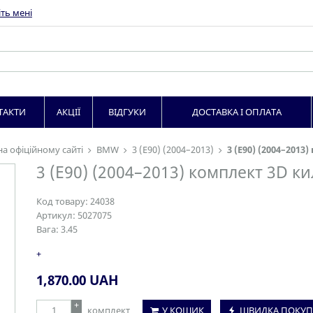
ть мені
ТАКТИ
АКЦІЇ
ВІДГУКИ
ДОСТАВКА І ОПЛАТА
на офіційному сайті
BMW
3 (E90) (2004–2013)
3 (E90) (2004–2013
3 (E90) (2004–2013) комплект 3D ки
Код товару:
24038
Артикул:
5027075
Вага:
3.45
+
1,870.00
UAH
+
комплект
У КОШИК
ШВИДКА ПОКУП