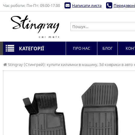
Час роботи: Пн-Пт: 09.00-17.00
Написати листа
Передзвоні
КАТЕГОРІЇ
ПРО НАС
БЛОГ
КОН
Stingray (Стингрей): купити килимки в машину, 3d коврики в авто 