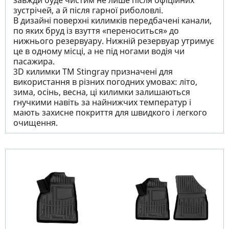
завжди буде чистим не лише після офіційних
зустрічей, а й після гарної риболовлі.
В дизайні поверхні килимків передбачені канали,
по яких бруд із взуття «переноситься» до
нижнього резервуару. Нижній резервуар утримує
це в одному місці, а не під ногами водія чи
пасажира.
3D килимки TM Stingray призначені для
використання в різних погодних умовах: літо,
зима, осінь, весна, ці килимки залишаються
гнучкими навіть за найнижчих температур і
мають захисне покриття для швидкого і легкого
очищення.