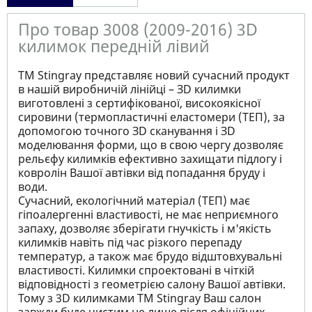
Про товар 3008 (2009-2016) 3D
килимок передній лівий
ТМ Stingray представляє новий сучасний продукт
в нашій виробничій лінійці – ЗD килимки
виготовлені з сертифікованої, високоякісної
сировини (термопластичні еластомери (ТЕП), за
допомогою точного ЗD сканування і ЗD
моделювання форми, що в свою чергу дозволяє
рельєфу килимків ефективно захищати підлогу і
ковролін Вашої автівки від попадання бруду і
води.
Сучасний, екологічний матеріал (ТЕП) має
гіпоалергенні властивості, не має неприємного
запаху, дозволяє зберігати гнучкість і м'якість
килимків навіть під час різкого перепаду
температур, а також має брудо відштовхувальні
властивості. Килимки спроектовані в чіткій
відповідності з геометрією салону Вашої автівки.
Тому з 3D килимками TM Stingray Ваш салон