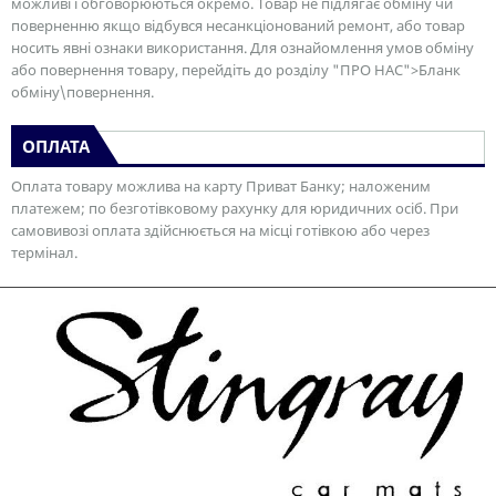
можливі і обговорюються окремо. Товар не підлягає обміну чи
поверненню якщо відбувся несанкціонований ремонт, або товар
носить явні ознаки використання. Для ознайомлення умов обміну
або повернення товару, перейдіть до розділу "ПРО НАС">Бланк
обміну\повернення.
ОПЛАТА
Оплата товару можлива на карту Приват Банку; наложеним
платежем; по безготівковому рахунку для юридичних осіб. При
самовивозі оплата здійснюється на місці готівкою або через
термінал.