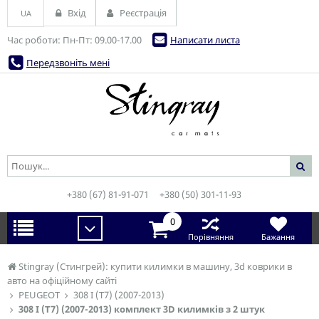
Вхід
Реєстрація
UA
Час роботи: Пн-Пт: 09.00-17.00
Написати листа
Передзвоніть мені
+380 (67) 81-91-071
+380 (50) 301-11-93
0
Порівняння
Бажання
Stingray (Стингрей): купити килимки в машину, 3d коврики в
авто на офіційному сайті
PEUGEOT
308 I (T7) (2007-2013)
308 I (T7) (2007-2013) комплект 3D килимків з 2 штук