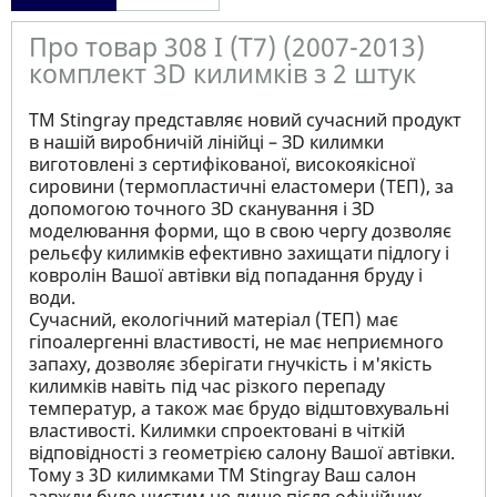
Про товар 308 I (T7) (2007-2013)
комплект 3D килимків з 2 штук
ТМ Stingray представляє новий сучасний продукт
в нашій виробничій лінійці – ЗD килимки
виготовлені з сертифікованої, високоякісної
сировини (термопластичні еластомери (ТЕП), за
допомогою точного ЗD сканування і ЗD
моделювання форми, що в свою чергу дозволяє
рельєфу килимків ефективно захищати підлогу і
ковролін Вашої автівки від попадання бруду і
води.
Сучасний, екологічний матеріал (ТЕП) має
гіпоалергенні властивості, не має неприємного
запаху, дозволяє зберігати гнучкість і м'якість
килимків навіть під час різкого перепаду
температур, а також має брудо відштовхувальні
властивості. Килимки спроектовані в чіткій
відповідності з геометрією салону Вашої автівки.
Тому з 3D килимками TM Stingray Ваш салон