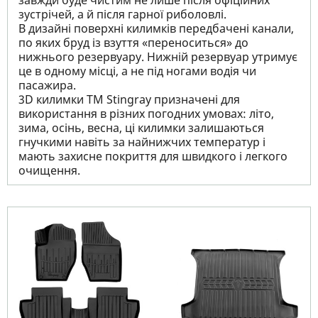
завжди буде чистим не лише після офіційних
зустрічей, а й після гарної риболовлі.
В дизайні поверхні килимків передбачені канали,
по яких бруд із взуття «переноситься» до
нижнього резервуару. Нижній резервуар утримує
це в одному місці, а не під ногами водія чи
пасажира.
3D килимки TM Stingray призначені для
використання в різних погодних умовах: літо,
зима, осінь, весна, ці килимки залишаються
гнучкими навіть за найнижчих температур і
мають захисне покриття для швидкого і легкого
очищення.