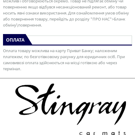
можливі і обговорюються окремо. Товар не підлягає обміну чи
поверненню якщо відбувся несанкціонований ремонт, або товар
носить явні ознаки використання. Для ознайомлення умов обміну
або повернення товару, перейдіть до розділу "ПРО НАС">Бланк
обміну\повернення.
ОПЛАТА
Оплата товару можлива на карту Приват Банку; наложеним
платежем; по безготівковому рахунку для юридичних осіб. При
самовивозі оплата здійснюється на місці готівкою або через
термінал.