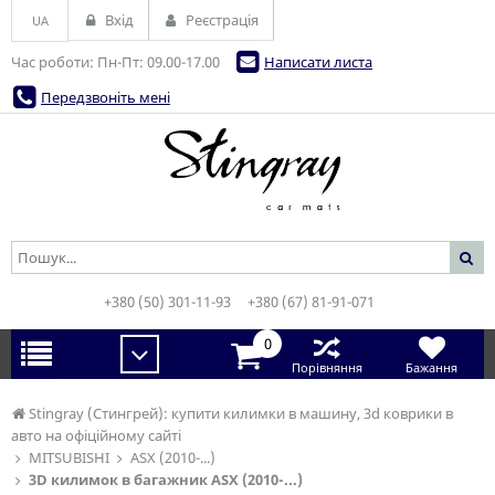
Вхід
Реєстрація
UA
Час роботи: Пн-Пт: 09.00-17.00
Написати листа
Передзвоніть мені
+380 (50) 301-11-93
+380 (67) 81-91-071
0
Порівняння
Бажання
Stingray (Стингрей): купити килимки в машину, 3d коврики в
авто на офіційному сайті
MITSUBISHI
ASX (2010-...)
3D килимок в багажник ASX (2010-...)