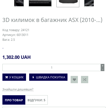
3D килимок в багажник ASX (2010-...)
Код товару:
24121
Артикул:
6013011
Вага:
2.5
-
1,302.00
UAH
+
-
У КОШИК
ШВИДКА ПОКУПКА
Знайшли дешевше?
ПРО ТОВАР
ВІДГУКИ: 5