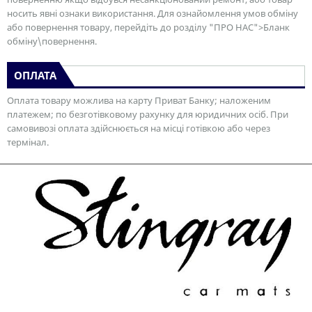
носить явні ознаки використання. Для ознайомлення умов обміну
або повернення товару, перейдіть до розділу "ПРО НАС">Бланк
обміну\повернення.
ОПЛАТА
Оплата товару можлива на карту Приват Банку; наложеним
платежем; по безготівковому рахунку для юридичних осіб. При
самовивозі оплата здійснюється на місці готівкою або через
термінал.