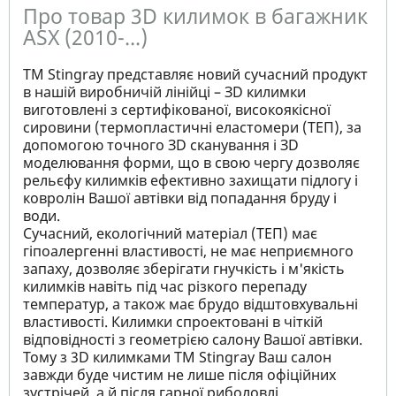
Про товар 3D килимок в багажник
ASX (2010-...)
ТМ Stingray представляє новий сучасний продукт
в нашій виробничій лінійці – ЗD килимки
виготовлені з сертифікованої, високоякісної
сировини (термопластичні еластомери (ТЕП), за
допомогою точного ЗD сканування і ЗD
моделювання форми, що в свою чергу дозволяє
рельєфу килимків ефективно захищати підлогу і
ковролін Вашої автівки від попадання бруду і
води.
Сучасний, екологічний матеріал (ТЕП) має
гіпоалергенні властивості, не має неприємного
запаху, дозволяє зберігати гнучкість і м'якість
килимків навіть під час різкого перепаду
температур, а також має брудо відштовхувальні
властивості. Килимки спроектовані в чіткій
відповідності з геометрією салону Вашої автівки.
Тому з 3D килимками TM Stingray Ваш салон
завжди буде чистим не лише після офіційних
зустрічей, а й після гарної риболовлі.