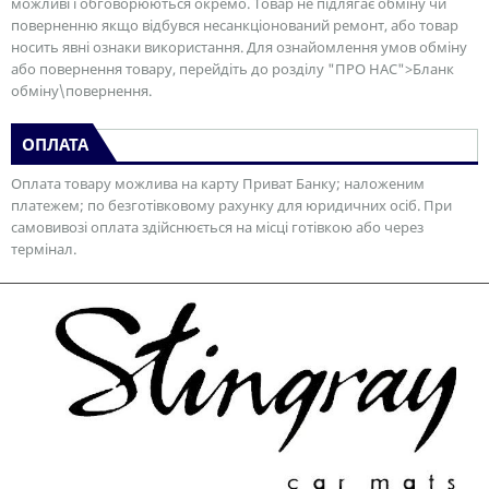
можливі і обговорюються окремо. Товар не підлягає обміну чи
поверненню якщо відбувся несанкціонований ремонт, або товар
носить явні ознаки використання. Для ознайомлення умов обміну
або повернення товару, перейдіть до розділу "ПРО НАС">Бланк
обміну\повернення.
ОПЛАТА
Оплата товару можлива на карту Приват Банку; наложеним
платежем; по безготівковому рахунку для юридичних осіб. При
самовивозі оплата здійснюється на місці готівкою або через
термінал.