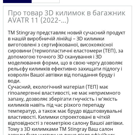
Про товар 3D килимок в багажник
AVATR 11 (2022-...)
ТМ Stingray представляє новий сучасний продукт
в нашій виробничій лінійці – ЗD килимки
виготовлені з сертифікованої, високоякісної
сировини (термопластичні еластомери (ТЕП), за
допомогою точного ЗD сканування і ЗD
моделювання форми, що в свою чергу дозволяє
рельєфу килимків ефективно захищати підлогу і
ковролін Вашої автівки від попадання бруду і
води.
Сучасний, екологічний матеріал (ТЕП) має
гіпоалергенні властивості, не має неприємного
запаху, дозволяє зберігати гнучкість і м'якість
килимків навіть під час різкого перепаду
температур, а також має брудо відштовхувальні
властивості. Килимки спроектовані в чіткій
відповідності з геометрією салону Вашої автівки.
Тому з 3D килимками TM Stingray Ваш салон