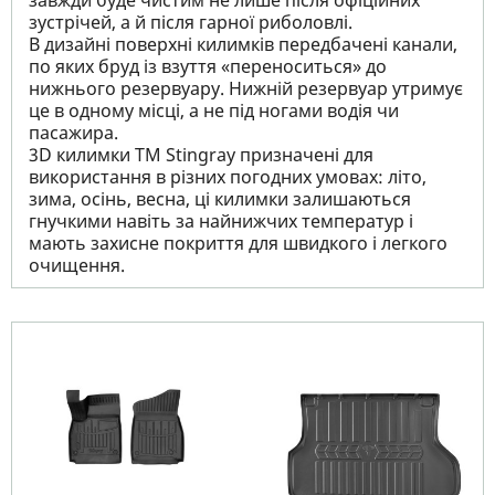
завжди буде чистим не лише після офіційних
зустрічей, а й після гарної риболовлі.
В дизайні поверхні килимків передбачені канали,
по яких бруд із взуття «переноситься» до
нижнього резервуару. Нижній резервуар утримує
це в одному місці, а не під ногами водія чи
пасажира.
3D килимки TM Stingray призначені для
використання в різних погодних умовах: літо,
зима, осінь, весна, ці килимки залишаються
гнучкими навіть за найнижчих температур і
мають захисне покриття для швидкого і легкого
очищення.