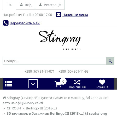
Вхід
Реєстрація
UA
Час роботи: Пн-Пт: 09.00-17.00
Написати листа
Передзвоніть мені
+380 (67) 81-91-071
+380 (50) 301-11-93
0
Порівняння
Бажання
Stingray (Стингрей): купити килимки в машину, 3d коврики в
авто на офіційному сайті
CITROEN
Berlingo III (2018-...)
3D килимок в багажник Berlingo III (2018-...) (5 seats/long