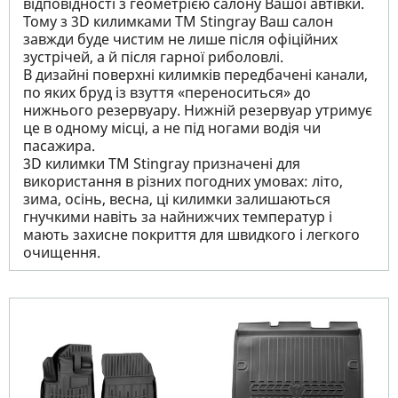
відповідності з геометрією салону Вашої автівки.
Тому з 3D килимками TM Stingray Ваш салон
завжди буде чистим не лише після офіційних
зустрічей, а й після гарної риболовлі.
В дизайні поверхні килимків передбачені канали,
по яких бруд із взуття «переноситься» до
нижнього резервуару. Нижній резервуар утримує
це в одному місці, а не під ногами водія чи
пасажира.
3D килимки TM Stingray призначені для
використання в різних погодних умовах: літо,
зима, осінь, весна, ці килимки залишаються
гнучкими навіть за найнижчих температур і
мають захисне покриття для швидкого і легкого
очищення.