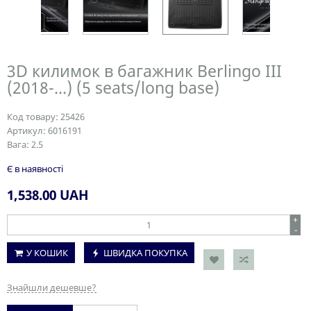
3D килимок в багажник Berlingo III
(2018-...) (5 seats/long base)
Код товару:
25426
Артикул:
6016191
Вага:
2.5
Є в наявності
1,538.00
UAH
+
-
У КОШИК
ШВИДКА ПОКУПКА
Знайшли дешевше?