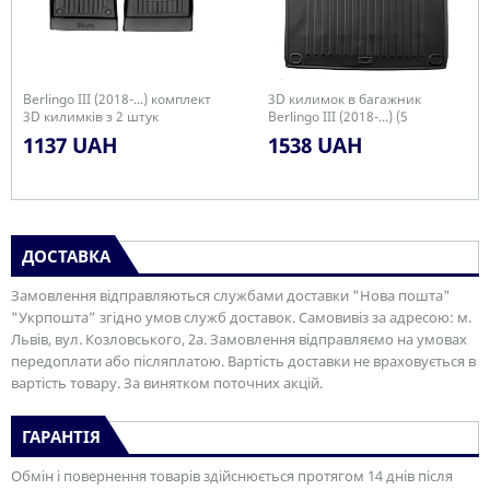
Berlingo III (2018-...) комплект
3D килимок в багажник
3D килимків з 2 штук
Berlingo III (2018-...) (5
seats/long base)
1137 UAH
1538 UAH
ДОСТАВКА
Замовлення відправляються службами доставки "Нова пошта"
"Укрпошта” згідно умов служб доставок. Самовивіз за адресою: м.
Львів, вул. Козловського, 2а. Замовлення відправляємо на умовах
передоплати або післяплатою. Вартість доставки не враховується в
вартість товару. За винятком поточних акцій.
ГАРАНТІЯ
Обмін і повернення товарів здійснюється протягом 14 днів після