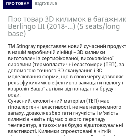
ПРО ТОВАР
ВІДГУКИ: 5
Про товар 3D килимок в багажник
Berlingo III (2018-...) (5 seats/long
base)
ТМ Stingray представляє новий сучасний продукт
в нашій виробничій лінійці – ЗD килимки
виготовлені з сертифікованої, високоякісної
сировини (термопластичні еластомери (ТЕП), за
допомогою точного ЗD сканування і ЗD
моделювання форми, що в свою чергу дозволяє
рельєфу килимків ефективно захищати підлогу і
ковролін Вашої автівки від попадання бруду і
води.
Сучасний, екологічний матеріал (ТЕП) має
гіпоалергенні властивості, не має неприємного
запаху, дозволяє зберігати гнучкість і м'якість
килимків навіть під час різкого перепаду
температур, а також має брудо відштовхувальні
властивості. Килимки спроектовані в чіткій