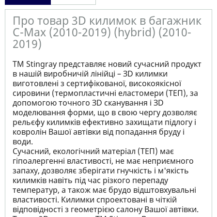
Про товар 3D килимок в багажник
C-Max (2010-2019) (hybrid) (2010-
2019)
ТМ Stingray представляє новий сучасний продукт
в нашій виробничій лінійці – ЗD килимки
виготовлені з сертифікованої, високоякісної
сировини (термопластичні еластомери (ТЕП), за
допомогою точного ЗD сканування і ЗD
моделювання форми, що в свою чергу дозволяє
рельєфу килимків ефективно захищати підлогу і
ковролін Вашої автівки від попадання бруду і
води.
Сучасний, екологічний матеріал (ТЕП) має
гіпоалергенні властивості, не має неприємного
запаху, дозволяє зберігати гнучкість і м'якість
килимків навіть під час різкого перепаду
температур, а також має брудо відштовхувальні
властивості. Килимки спроектовані в чіткій
відповідності з геометрією салону Вашої автівки.