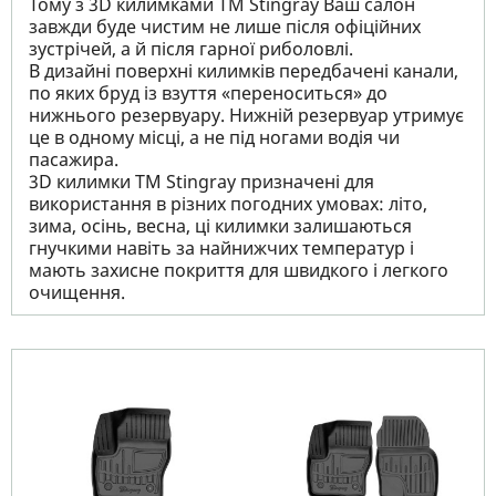
Тому з 3D килимками TM Stingray Ваш салон
завжди буде чистим не лише після офіційних
зустрічей, а й після гарної риболовлі.
В дизайні поверхні килимків передбачені канали,
по яких бруд із взуття «переноситься» до
нижнього резервуару. Нижній резервуар утримує
це в одному місці, а не під ногами водія чи
пасажира.
3D килимки TM Stingray призначені для
використання в різних погодних умовах: літо,
зима, осінь, весна, ці килимки залишаються
гнучкими навіть за найнижчих температур і
мають захисне покриття для швидкого і легкого
очищення.