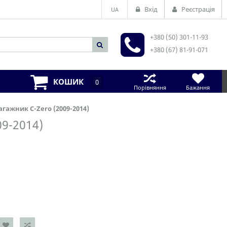
Вхід
Реєстрація
UA
+380 (50) 301-11-93
+380 (67) 81-91-071
КОШИК
0
Порівняння
Бажання
гажник C-Zero (2009-2014)
09-2014)