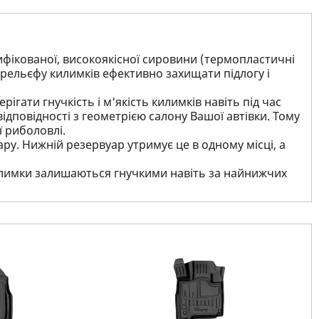
ифікованої, високоякісної сировини (термопластичні
рельєфу килимків ефективно захищати підлогу і
ігати гнучкість і м'якість килимків навіть під час
ідповідності з геометрією салону Вашої автівки. Тому
ї риболовлі.
ру. Нижній резервуар утримує це в одному місці, а
 килимки залишаються гнучкими навіть за найнижчих