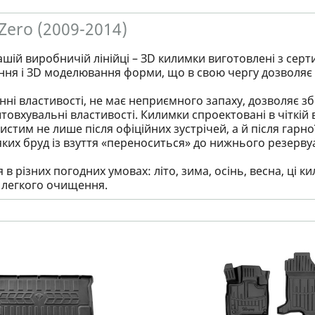
Zero (2009-2014)
ашій виробничій лінійці – ЗD килимки виготовлені з серт
ння і ЗD моделювання форми, що в свою чергу дозволяє 
ні властивості, не має неприємного запаху, дозволяє збер
товхувальні властивості. Килимки спроектовані в чіткій в
стим не лише після офіційних зустрічей, а й після гарно
яких бруд із взуття «переноситься» до нижнього резервуа
в різних погодних умовах: літо, зима, осінь, весна, ці
і легкого очищення.