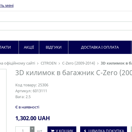
ть мені
ТАКТИ
АКЦІЇ
ВІДГУКИ
ДОСТАВКА І ОПЛАТА
на офіційному сайті
CITROEN
C-Zero (2009-2014)
3D килимок в ба
3D килимок в багажник C-Zero (20
Код товару:
25306
Артикул:
6013111
Вага:
2.5
Є в наявності
1,302.00
UAH
+
шт
У КОШИК
ШВИДКА ПОКУПКА