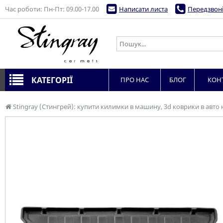
Час роботи: Пн-Пт: 09.00-17.00
Написати листа
Передзвоні
КАТЕГОРІЇ
ПРО НАС
БЛОГ
КОН
Stingray (Стингрей): купити килимки в машину, 3d коврики в авто 