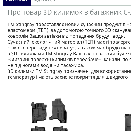
ПРО ТОВАР
ВІДГУКИ: 5
Про товар 3D килимок в багажник C-
ТМ Stingray представляє новий сучасний продукт в н
еластомери (ТЕП), за допомогою точного ЗD сканува
ковролін Вашої автівки від попадання бруду і води.
Сучасний, екологічний матеріал (ТЕП) має гіпоалерген
різкого перепаду температур, а також має брудо відш
з 3D килимками TM Stingray Ваш салон завжди буде чи
В дизайні поверхні килимків передбачені канали, по 
не під ногами водія чи пасажира.
3D килимки TM Stingray призначені для використання 
температур і мають захисне покриття для швидкого 