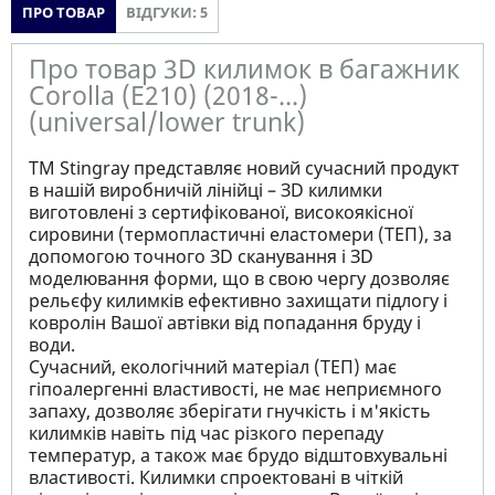
ПРО ТОВАР
ВІДГУКИ: 5
Про товар 3D килимок в багажник
Corolla (E210) (2018-...)
(universal/lower trunk)
ТМ Stingray представляє новий сучасний продукт
в нашій виробничій лінійці – ЗD килимки
виготовлені з сертифікованої, високоякісної
сировини (термопластичні еластомери (ТЕП), за
допомогою точного ЗD сканування і ЗD
моделювання форми, що в свою чергу дозволяє
рельєфу килимків ефективно захищати підлогу і
ковролін Вашої автівки від попадання бруду і
води.
Сучасний, екологічний матеріал (ТЕП) має
гіпоалергенні властивості, не має неприємного
запаху, дозволяє зберігати гнучкість і м'якість
килимків навіть під час різкого перепаду
температур, а також має брудо відштовхувальні
властивості. Килимки спроектовані в чіткій