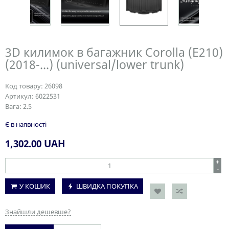
3D килимок в багажник Corolla (E210)
(2018-...) (universal/lower trunk)
Код товару:
26098
Артикул:
6022531
Вага:
2.5
Є в наявності
1,302.00
UAH
+
-
У КОШИК
ШВИДКА ПОКУПКА
Знайшли дешевше?