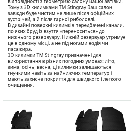
відповідності з геометрією салону Вашої автівки.
Тому з 3D килимками TM Stingray Ваш салон
завжди буде чистим не лише після офіційних
зустрічей, а й після гарної риболовлі.
В дизайні поверхні килимків передбачені канали,
по яких бруд із взуття «переноситься» до
нижнього резервуару. Нижній резервуар утримує
це в одному місці, а не під ногами водія чи
пасажира.
3D килимки TM Stingray призначені для
використання в різних погодних умовах: літо,
зима, осінь, весна, ці килимки залишаються
гнучкими навіть за найнижчих температур і
мають захисне покриття для швидкого і легкого
очищення.