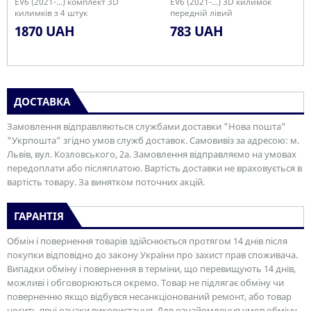
EV6 (2021-...) комплект 3D
EV6 (2021-...) 3D килимок
килимків з 4 штук
передній лівий
1870 UAH
783 UAH
ДОСТАВКА
Замовлення відправляються службами доставки "Нова пошта"
"Укрпошта” згідно умов служб доставок. Самовивіз за адресою: м.
Львів, вул. Козловського, 2а. Замовлення відправляємо на умовах
передоплати або післяплатою. Вартість доставки не враховується в
вартість товару. За винятком поточних акцій.
ГАРАНТІЯ
Обмін і повернення товарів здійснюється протягом 14 днів після
покупки відповідно до закону України про захист прав споживача.
Випадки обміну і повернення в терміни, що перевищують 14 днів,
можливі і обговорюються окремо. Товар не підлягає обміну чи
поверненню якщо відбувся несанкціонований ремонт, або товар
носить явні ознаки використання. Для ознайомлення умов обміну