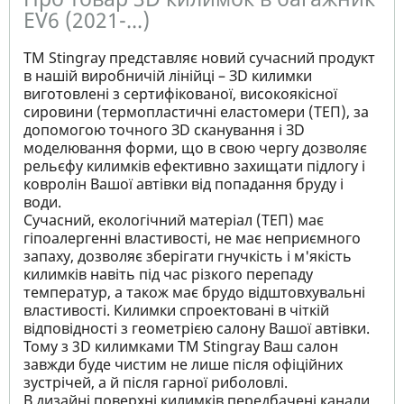
EV6 (2021-...)
ТМ Stingray представляє новий сучасний продукт
в нашій виробничій лінійці – ЗD килимки
виготовлені з сертифікованої, високоякісної
сировини (термопластичні еластомери (ТЕП), за
допомогою точного ЗD сканування і ЗD
моделювання форми, що в свою чергу дозволяє
рельєфу килимків ефективно захищати підлогу і
ковролін Вашої автівки від попадання бруду і
води.
Сучасний, екологічний матеріал (ТЕП) має
гіпоалергенні властивості, не має неприємного
запаху, дозволяє зберігати гнучкість і м'якість
килимків навіть під час різкого перепаду
температур, а також має брудо відштовхувальні
властивості. Килимки спроектовані в чіткій
відповідності з геометрією салону Вашої автівки.
Тому з 3D килимками TM Stingray Ваш салон
завжди буде чистим не лише після офіційних
зустрічей, а й після гарної риболовлі.
В дизайні поверхні килимків передбачені канали,