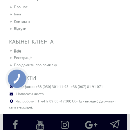
Про нас
Блог
Контакти
Відгуки
КАБІНЕТ КЛІЄНТА
Вхід
Реєстрація
Повідомити про помилку
КОНТАКТИ
Телефони:
+38 (050) 301-11-93
+38 (067) 81 91 071
Написати листа
Час роботи:
Пн-Пт 09:00 -17:00; Сб-Нд - вихідні; Державні
свята-вихідні.