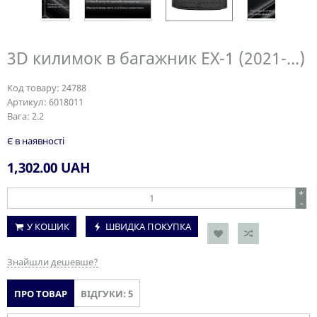
3D килимок в багажник EX-1 (2021-...)
Код товару:
24788
Артикул:
6018011
Вага:
2.2
Є в наявності
1,302.00
UAH
+
-
У КОШИК
ШВИДКА ПОКУПКА
Знайшли дешевше?
ПРО ТОВАР
ВІДГУКИ: 5