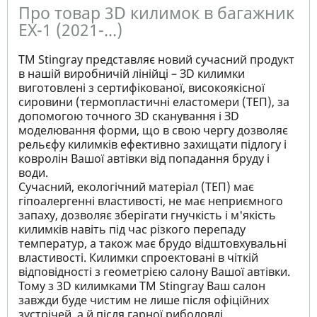
Про товар 3D килимок в багажник
EX-1 (2021-...)
ТМ Stingray представляє новий сучасний продукт
в нашій виробничій лінійці – ЗD килимки
виготовлені з сертифікованої, високоякісної
сировини (термопластичні еластомери (ТЕП), за
допомогою точного ЗD сканування і ЗD
моделювання форми, що в свою чергу дозволяє
рельєфу килимків ефективно захищати підлогу і
ковролін Вашої автівки від попадання бруду і
води.
Сучасний, екологічний матеріал (ТЕП) має
гіпоалергенні властивості, не має неприємного
запаху, дозволяє зберігати гнучкість і м'якість
килимків навіть під час різкого перепаду
температур, а також має брудо відштовхувальні
властивості. Килимки спроектовані в чіткій
відповідності з геометрією салону Вашої автівки.
Тому з 3D килимками TM Stingray Ваш салон
завжди буде чистим не лише після офіційних
зустрічей, а й після гарної риболовлі.