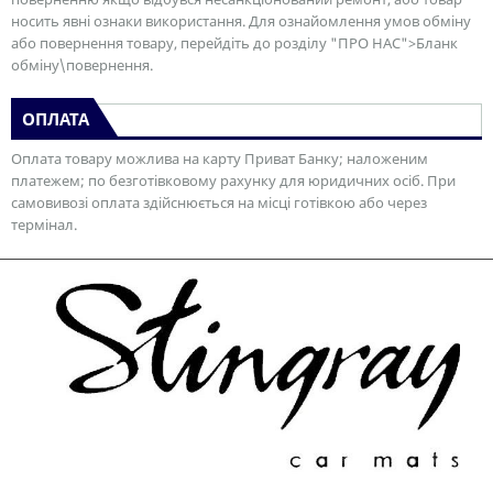
носить явні ознаки використання. Для ознайомлення умов обміну
або повернення товару, перейдіть до розділу "ПРО НАС">Бланк
обміну\повернення.
ОПЛАТА
Оплата товару можлива на карту Приват Банку; наложеним
платежем; по безготівковому рахунку для юридичних осіб. При
самовивозі оплата здійснюється на місці готівкою або через
термінал.