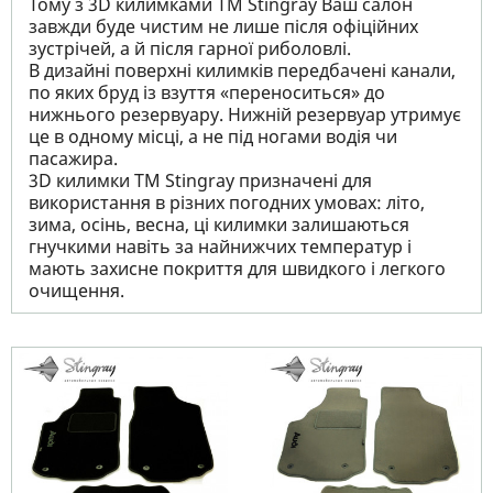
Тому з 3D килимками TM Stingray Ваш салон
завжди буде чистим не лише після офіційних
зустрічей, а й після гарної риболовлі.
В дизайні поверхні килимків передбачені канали,
по яких бруд із взуття «переноситься» до
нижнього резервуару. Нижній резервуар утримує
це в одному місці, а не під ногами водія чи
пасажира.
3D килимки TM Stingray призначені для
використання в різних погодних умовах: літо,
зима, осінь, весна, ці килимки залишаються
гнучкими навіть за найнижчих температур і
мають захисне покриття для швидкого і легкого
очищення.