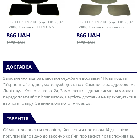
FORD FIESTA АКП 5 дв. НВ 2002
FORD FIESTA АКП 5 дв. НВ 2002
- 2008 Комплект FORTUNA
- 2008 Комплект килимків
BLACK
866 UAH
866 UAH
1170 UAH
1170 UAH
ДОСТАВКА
Замовлення відправляються службами доставки "Нова пошта"
"Укрпошта” згідно умов служб доставок. Самовивіз за адресою: м.
Львів, вул. Козловського, 2а. Замовлення відправляємо на умовах
передоплати або післяплатою. Вартість доставки не враховується в
вартість товару. За винятком поточних акцій.
ГАРАНТІЯ
Обмін і повернення товарів здійснюється протягом 14 днів після
покупки відповідно до закону України про захист прав споживача.