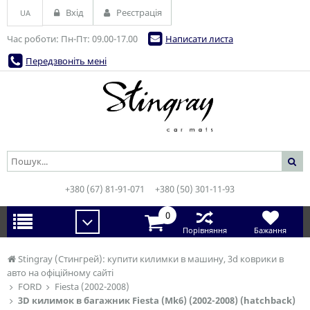
Вхід
Реєстрація
UA
Час роботи: Пн-Пт: 09.00-17.00
Написати листа
Передзвоніть мені
+380 (67) 81-91-071
+380 (50) 301-11-93
0
Порівняння
Бажання
Stingray (Стингрей): купити килимки в машину, 3d коврики в
авто на офіційному сайті
FORD
Fiesta (2002-2008)
3D килимок в багажник Fiesta (Mk6) (2002-2008) (hatchback)