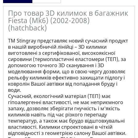
Про товар 3D килимок в багажник
Fiesta (Mk6) (2002-2008)
(hatchback)
ТМ Stingray представляє новий сучасний продукт
в нашій виробничій лінійці – ЗD килимки
виготовлені з сертифікованої, високоякісної
сировини (термопластичні еластомери (ТЕП), за
допомогою точного ЗD сканування і ЗD
моделювання форми, що в свою чергу дозволяє
рельєфу килимків ефективно захищати підлогу і
ковролін Вашої автівки від попадання бруду і
води.
Сучасний, екологічний матеріал (ТЕП) має
гіпоалергенні властивості, не має неприємного
запаху, дозволяє зберігати гнучкість і м'якість
килимків навіть під час різкого перепаду
температур, а також має брудо відштовхувальні
властивості. Килимки спроектовані в чіткій
відповідності з геометрією салону Вашої автівки.