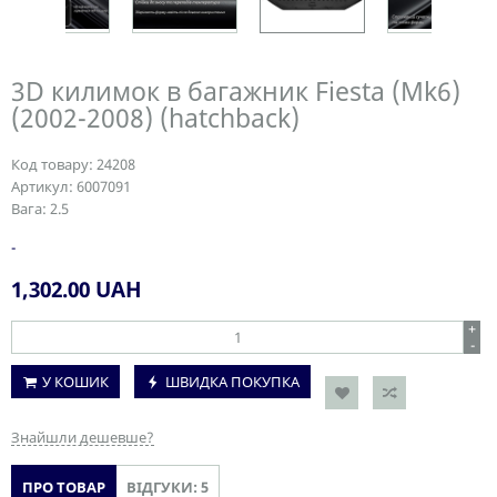
3D килимок в багажник Fiesta (Mk6)
(2002-2008) (hatchback)
Код товару:
24208
Артикул:
6007091
Вага:
2.5
-
1,302.00
UAH
+
-
У КОШИК
ШВИДКА ПОКУПКА
Знайшли дешевше?
ПРО ТОВАР
ВІДГУКИ: 5