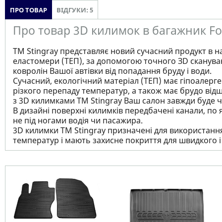
ПРО ТОВАР
ВІДГУКИ: 5
Про товар 3D килимок в багажник Focu
ТМ Stingray представляє новий сучасний продукт в н
еластомери (ТЕП), за допомогою точного ЗD сканува
ковролін Вашої автівки від попадання бруду і води.
Сучасний, екологічний матеріал (ТЕП) має гіпоалерген
різкого перепаду температур, а також має брудо відш
з 3D килимками TM Stingray Ваш салон завжди буде чи
В дизайні поверхні килимків передбачені канали, по 
не під ногами водія чи пасажира.
3D килимки TM Stingray призначені для використання 
температур і мають захисне покриття для швидкого 