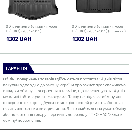
3D килимок в багажник Focus
3D килимок в багажник Focus
II (C307) (2004-2011)
II (C307) (2004-2011) (universal)
(hatchback/smal spare wheel)
1302 UAH
1302 UAH
ГАРАНТІЯ
Обмін і повернення товарів здійснюється протягом 14 днів після
покупки відповідно до закону України про захист прав споживача.
Випадки обміну і повернення в терміни, що перевищують 14 днів,
можливі і обговорюються окремо. Товар не підлягає обміну чи
поверненню якщо відбувся несанкціонований ремонт, або товар
носить явні ознаки використання. Для ознайомлення умов обміну
або повернення товару, перейдіть до розділу "ПРО НАС">Бланк
обміну\повернення.