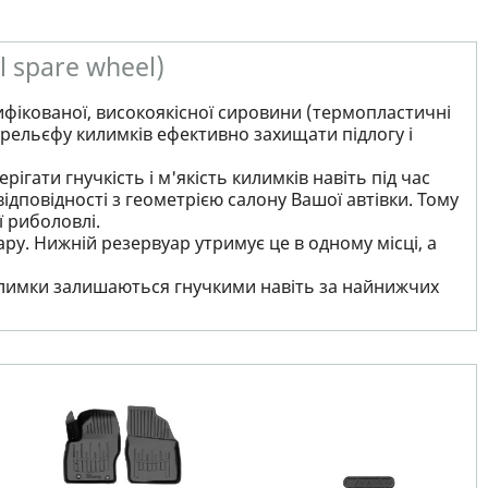
l spare wheel)
ифікованої, високоякісної сировини (термопластичні
рельєфу килимків ефективно захищати підлогу і
ігати гнучкість і м'якість килимків навіть під час
ідповідності з геометрією салону Вашої автівки. Тому
ї риболовлі.
ру. Нижній резервуар утримує це в одному місці, а
 килимки залишаються гнучкими навіть за найнижчих