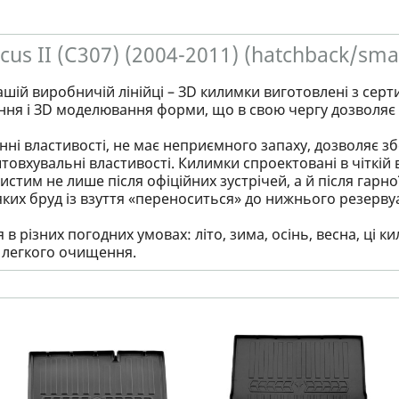
s II (C307) (2004-2011) (hatchback/sma
ашій виробничій лінійці – ЗD килимки виготовлені з серт
ння і ЗD моделювання форми, що в свою чергу дозволяє 
ні властивості, не має неприємного запаху, дозволяє збер
товхувальні властивості. Килимки спроектовані в чіткій в
стим не лише після офіційних зустрічей, а й після гарно
яких бруд із взуття «переноситься» до нижнього резервуа
в різних погодних умовах: літо, зима, осінь, весна, ці
і легкого очищення.