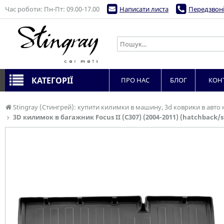
Час роботи: Пн-Пт: 09.00-17.00
Написати листа
Передзвоні
КАТЕГОРІЇ
ПРО НАС
БЛОГ
КОН
Stingray (Стингрей): купити килимки в машину, 3d коврики в авто 
3D килимок в багажник Focus II (C307) (2004-2011) (hatchback/