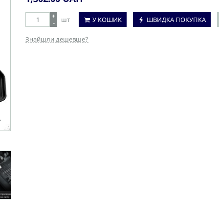
+
шт
У КОШИК
ШВИДКА ПОКУПКА
-
Знайшли дешевше?