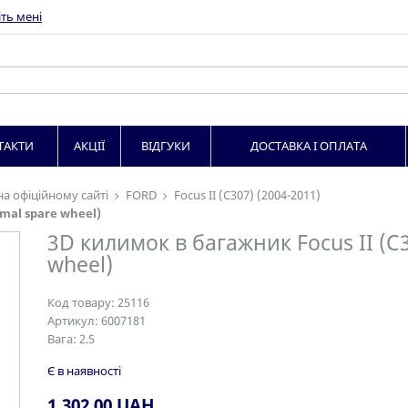
ть мені
ТАКТИ
АКЦІЇ
ВІДГУКИ
ДОСТАВКА І ОПЛАТА
на офіційному сайті
FORD
Focus II (C307) (2004-2011)
smal spare wheel)
3D килимок в багажник Focus II (C3
wheel)
Код товару:
25116
Артикул:
6007181
Вага:
2.5
Є в наявності
1,302.00
UAH